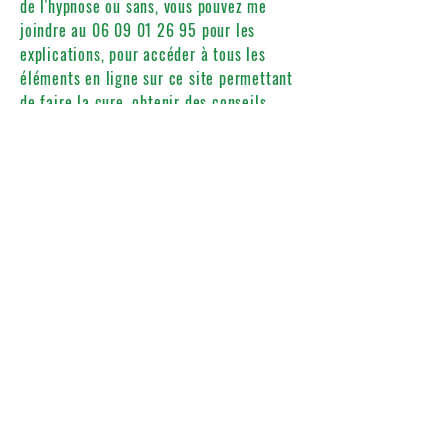
de l'hypnose ou sans, vous pouvez me
joindre au
06 09 01 26 95
pour les
explications, pour accéder à tous les
éléments en ligne sur ce site permettant
de faire la cure, obtenir des conseils,
commander les compléments
alimentaires nécessaires, faire partie du
groupe WhatsApp afin de pouvoir
échanger recettes, idées, résultats,
interrogations...