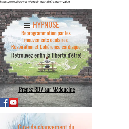
https://www.clicrdv.com/cousin-nathalie?param=value
HYPNOSE
Reprogrammation par les
mouvements oculaires
Respiration et Cohérence cardiaque
Retrouvez enfin la liberté d'être!
Prenez RDV sur Médoucine
Cure de changement du